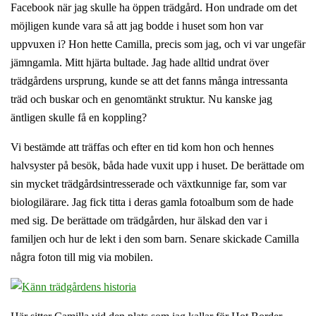
Facebook när jag skulle ha öppen trädgård. Hon undrade om det
möjligen kunde vara så att jag bodde i huset som hon var
uppvuxen i? Hon hette Camilla, precis som jag, och vi var ungefär
jämngamla. Mitt hjärta bultade. Jag hade alltid undrat över
trädgårdens ursprung, kunde se att det fanns många intressanta
träd och buskar och en genomtänkt struktur. Nu kanske jag
äntligen skulle få en koppling?
Vi bestämde att träffas och efter en tid kom hon och hennes
halvsyster på besök, båda hade vuxit upp i huset. De berättade om
sin mycket trädgårdsintresserade och växtkunnige far, som var
biologilärare. Jag fick titta i deras gamla fotoalbum som de hade
med sig. De berättade om trädgården, hur älskad den var i
familjen och hur de lekt i den som barn. Senare skickade Camilla
några foton till mig via mobilen.