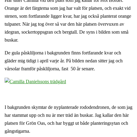
Här sitter Camilla vid den plats som jag kallar för Hot Border.
Orange är det färgtema som jag har valt för platsen, och exakt vid
stenen, som fortfarande ligger kvar, har jag också planterat orange
tulpaner. När jag tog över så var den här platsen övervuxen av
idegran, sockertoppsgran och bergtall. De syns i bilden som små
buskar.
De gula påskliljorna i bakgrunden finns fortfarande kvar och
gläder mig tidigt i april varje år. På bilden nedan sitter jag och
vårsolar framför påskliljorna, fast 50 år senare.
I bakgrunden skymtar de nyplanterade rododendronen, de som jag
har stammat upp och nu är mer träd än buskar. Jag kallar den här
platsen för Grön Oas, och har byggt ut både planteringsytan och
gångstigarna.