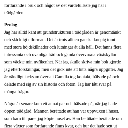
fortfarande i bruk och något av det värdefullaste jag har i
trädgården.
Prolog
Jag har alltid känt att grundstrukturen i trädgården är genomtänkt
och skickligt utformad. Det är trots allt en ganska knepig tomt
med stora höjdskillnader och lutningar åt alla håll. Det fanns flera
intressanta och ovanliga träd och gamla övervuxna växtskyltar
som väckte min nyfikenhet. När jag skulle skriva min bok gjorde
jag efterforskningar, men det gick inte att hitta några uppgifter. Jag
är oändligt tacksam över att Camilla tog kontakt, hälsade på och
delade med sig av sin historia och foton. Jag har fått svar på
många frågor.
Några år senare kom ett annat par och hälsade på, när jag hade
öppen trädgård. Mannen berättade att han var uppvuxen i huset,
som barn till paret jag köpte huset av. Han berättade berättade om
flera växter som fortfarande finns kvar, och hur det hade sett ut