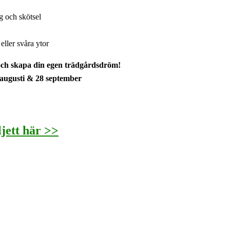
ng och skötsel
eller svåra ytor
 och skapa din egen trädgårdsdröm!
 augusti & 28 september
ljett här >>