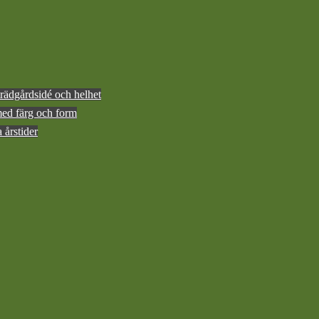
rädgårdsidé och helhet
med färg och form
 årstider