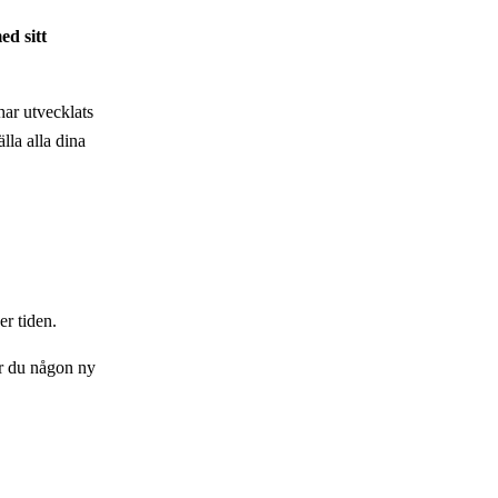
ed sitt
har utvecklats
lla alla dina
r tiden.
ar du någon ny