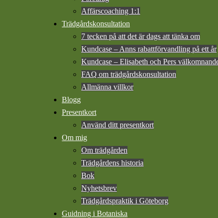
Affärscoaching 1:1
Trädgårdskonsultation
7 tecken på att det är dags att tänka om
Kundcase – Anns rabattförvandling på ett år
Kundcase – Elisabeth och Pers välkomnande e
FAQ om trädgårdskonsultation
Allmänna villkor
Blogg
Presentkort
Använd ditt presentkort
Om mig
Om trädgården
Trädgårdens historia
Bok
Nyhetsbrev
Trädgårdspraktik i Göteborg
Guidning i Botaniska