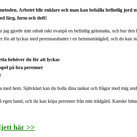
etoden. Arbetet blir enklare och man kan behålla befintlig jord m
ed färg, form och doft!
ur jag gjorde min rabatt rakt ovanpå en befintlig gräsmatta, och hur den 
r för att lyckas med perennarabatter i en hemmaträdgård, och du kan stä
ta behöver du för att lyckas
mpel på bra perenner
2
a med hem. Självklart kan du bolla dina tankar och frågor med mig unde
på egen hand, och du kan köpa perenner från min trädgård. Kanske hitt
ljett här >>