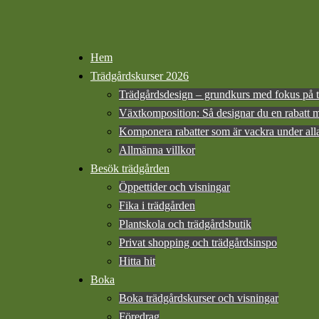
Hem
Trädgårdskurser 2026
Trädgårdsdesign – grundkurs med fokus på t
Växtkomposition: Så designar du en rabatt 
Komponera rabatter som är vackra under alla
Allmänna villkor
Besök trädgården
Öppettider och visningar
Fika i trädgården
Plantskola och trädgårdsbutik
Privat shopping och trädgårdsinspo
Hitta hit
Boka
Boka trädgårdskurser och visningar
Föredrag