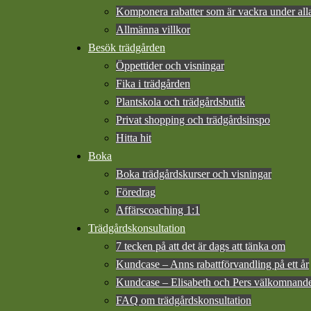
Komponera rabatter som är vackra under alla
Allmänna villkor
Besök trädgården
Öppettider och visningar
Fika i trädgården
Plantskola och trädgårdsbutik
Privat shopping och trädgårdsinspo
Hitta hit
Boka
Boka trädgårdskurser och visningar
Föredrag
Affärscoaching 1:1
Trädgårdskonsultation
7 tecken på att det är dags att tänka om
Kundcase – Anns rabattförvandling på ett år
Kundcase – Elisabeth och Pers välkomnande e
FAQ om trädgårdskonsultation